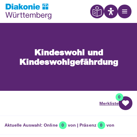
Eye Able
Open
Kindeswohl und
Kindeswohlgefährdung
0
Merkliste
Aktuelle Auswahl:
Online
0
von
| Präsenz
0
von