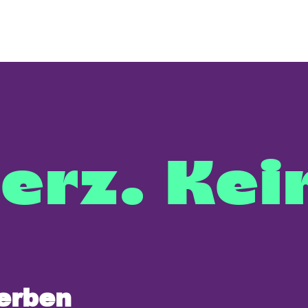
erz. Kei
werben