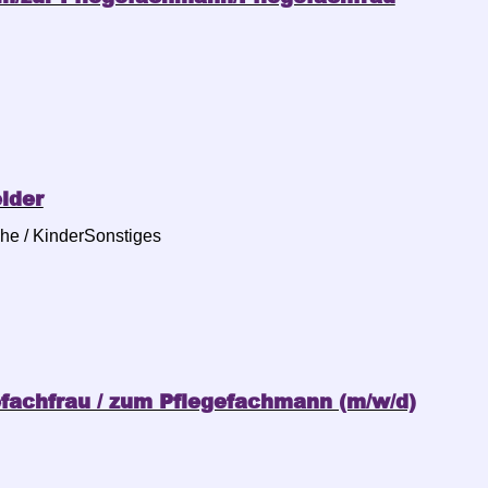
lder
he / KinderSonstiges
efachfrau / zum Pflegefachmann (m/w/d)