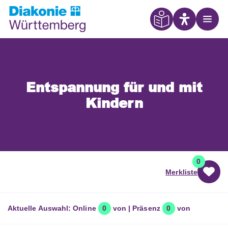
Eye Able
Open
Entspannung für und mit
Kindern
0
Merkliste
Aktuelle Auswahl:
Online
0
von
| Präsenz
0
von