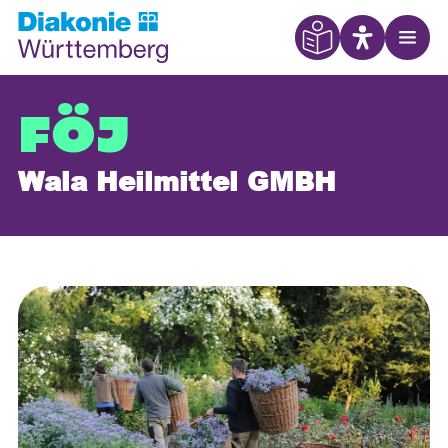
Eye Able
Open
FÖJ
Wala Heilmittel GMBH