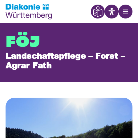
Eye Able
Open
FÖJ
Landschaftspflege – Forst –
Agrar Fath