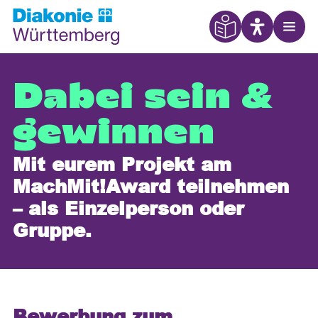
Eye Able
Open
Dabei sein &
gewinnen
Mit eurem Projekt am
MachMit!Award teilnehmen
– als Einzelperson oder
Gruppe.
Bewerbung zum