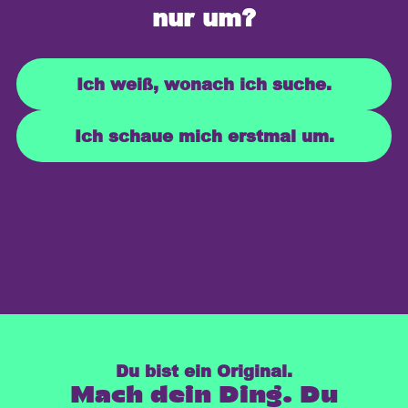
nur um?
Ich weiß, wonach ich suche.
Ich schaue mich erstmal um.
Du bist ein Original.
Mach dein Ding. Du